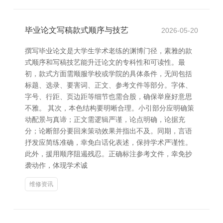
毕业论文写稿款式顺序与技艺
2026-05-20
撰写毕业论文是大学生学术老练的渊博门径，素雅的款
式顺序和写稿技艺能升迁论文的专科性和可读性。最
初，款式方面需顺服学校或学院的具体条件，无间包括
标题、选录、要害词、正文、参考文件等部分。字体、
字号、行距、页边距等细节也需合股，确保举座好意思
不雅。 其次，本色结构要明晰合理。小引部分应明确策
动配景与真谛；正文需逻辑严谨，论点明确，论据充
分；论断部分要回来策动效果并指出不及。同期，言语
抒发应简练准确，幸免白话化表述，保持学术严谨性。
此外，援用顺序阻遏残忍。正确标注参考文件，幸免抄
袭动作，体现学术诚
维修资讯