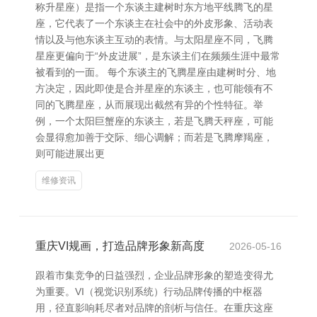
称升星座）是指一个东谈主建树时东方地平线腾飞的星
座，它代表了一个东谈主在社会中的外皮形象、活动表
情以及与他东谈主互动的表情。与太阳星座不同，飞腾
星座更偏向于“外皮进展”，是东谈主们在频频生涯中最常
被看到的一面。 每个东谈主的飞腾星座由建树时分、地
方决定，因此即使是合并星座的东谈主，也可能领有不
同的飞腾星座，从而展现出截然有异的个性特征。举
例，一个太阳巨蟹座的东谈主，若是飞腾天秤座，可能
会显得愈加善于交际、细心调解；而若是飞腾摩羯座，
则可能进展出更
维修资讯
重庆VI规画，打造品牌形象新高度
2026-05-16
跟着市集竞争的日益强烈，企业品牌形象的塑造变得尤
为重要。VI（视觉识别系统）行动品牌传播的中枢器
用，径直影响耗尽者对品牌的剖析与信任。在重庆这座