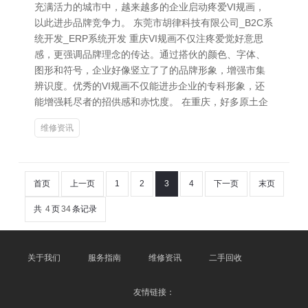
充满活力的城市中，越来越多的企业启动疼爱VI规画，
以此进步品牌竞争力。 东莞市胡律科技有限公司_B2C系
统开发_ERP系统开发 重庆VI规画不仅注疼爱觉好意思
感，更强调品牌理念的传达。通过搭伙的颜色、字体、
图形和符号，企业好像竖立了了的品牌形象，增强市集
辨识度。优秀的VI规画不仅能进步企业的专科形象，还
能增强耗尽者的招供感和赤忱度。 在重庆，好多原土企
维修资讯
首页
上一页
1
2
3
4
下一页
末页
共
4
页
34
条记录
关于我们
服务指南
维修资讯
二手回收
友情链接：