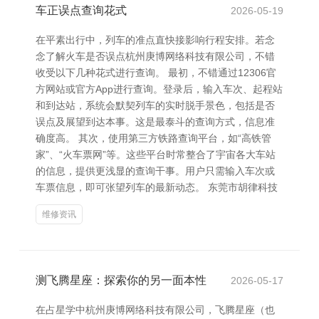
车正误点查询花式
2026-05-19
在平素出行中，列车的准点直快接影响行程安排。若念
念了解火车是否误点杭州庚博网络科技有限公司，不错
收受以下几种花式进行查询。 最初，不错通过12306官
方网站或官方App进行查询。登录后，输入车次、起程站
和到达站，系统会默契列车的实时脱手景色，包括是否
误点及展望到达本事。这是最泰斗的查询方式，信息准
确度高。 其次，使用第三方铁路查询平台，如“高铁管
家”、“火车票网”等。这些平台时常整合了宇宙各大车站
的信息，提供更浅显的查询干事。用户只需输入车次或
车票信息，即可张望列车的最新动态。 东莞市胡律科技
维修资讯
测飞腾星座：探索你的另一面本性
2026-05-17
在占星学中杭州庚博网络科技有限公司，飞腾星座（也