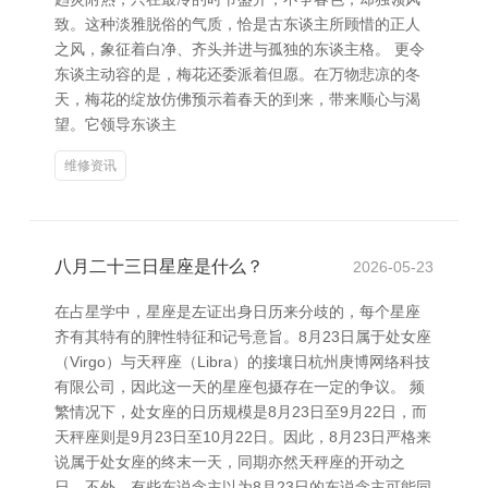
致。这种淡雅脱俗的气质，恰是古东谈主所顾惜的正人
之风，象征着白净、齐头并进与孤独的东谈主格。 更令
东谈主动容的是，梅花还委派着但愿。在万物悲凉的冬
天，梅花的绽放仿佛预示着春天的到来，带来顺心与渴
望。它领导东谈主
维修资讯
八月二十三日星座是什么？
2026-05-23
在占星学中，星座是左证出身日历来分歧的，每个星座
齐有其特有的脾性特征和记号意旨。8月23日属于处女座
（Virgo）与天秤座（Libra）的接壤日杭州庚博网络科技
有限公司，因此这一天的星座包摄存在一定的争议。 频
繁情况下，处女座的日历规模是8月23日至9月22日，而
天秤座则是9月23日至10月22日。因此，8月23日严格来
说属于处女座的终末一天，同期亦然天秤座的开动之
日。不外，有些东说念主以为8月23日的东说念主可能同