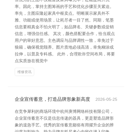
率。因此，掌持主图筹画的手艺和优化步骤至关紧迫。
率先，主图应隆起家具中枢卖点。明晰展示家具外不
雅、功能或使用场景，让耗尽者一目了然。同期，笔墨
信息要精真金不怕火明了，如品牌名、关键参数或促销
信息，增强信任感。 其次，颜色搭配要合作，恰当观点
用户的审好意思。主色调应与品牌调性一致，幸免过于
狼籍，确保视觉颐养。图片质地必须高清，幸免糊涂或
拉伸，以普及专科感。 此外，合理欺诈空间布局，将要
点实质放在视觉中
维修资讯
企业宣传蓄意，打造品牌形象新高度
2026-05-25
在竞争犀利的商场环境中杭州庚博网络科技有限公司，
企业宣传蓄意不仅是信息传递的器具，更是塑造品牌形
象的遑急手艺。优秀的宣传蓄意鄙俗有用擢升企业的辨
识度与影响力，助力品牌在耗尽者心中留住潜入印象。