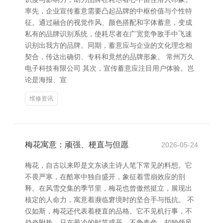
率先，企业宣传蓄意需要凸起品牌的中枢价值与个性特
征。通过融合的视觉作风、颜色搭配和字体蓄意，变成
私有的品牌识别系统，使耗尽者在广宽竞争敌手中飞速
识别出我方的品牌。同期，蓄意应与企业的文化理念相
契合，传达出确切、专科和竟然的品牌形象。 常州万久
电子科技有限公司 其次，宣传蓄意应注目用户体验。岂
论是海报、宣
维修资讯
梅花寓意：顽强、梗直与但愿
2026-05-24
梅花，自古以来即是文东谈主诗人笔下常见的料想。它
不畏严寒，在酷寒中独自盛开，象征着雪崩效应的剖
释。在风雪交集的季节里，梅花也曾傲然挺立，展现出
核定的人命力，寓意着濒临窘境时的坚合手与抵抗。 不
仅如斯，梅花还代表着梗直的品格。它不见机行事，不
趋炎附热，只在最冷的时节盛开，不争春色，却独领风