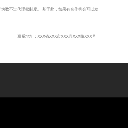
为数不过代理权制度。 基于此，如果有合作机会可以发
联系地址：XXX省XXX市XXX县XXX路XXX号