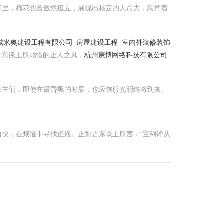
节里，梅花也曾傲然挺立，展现出核定的人命力，寓意着
城米奥建设工程有限公司_房屋建设工程_室内外装修装饰
古东谈主所顾惜的正人之风，
杭州庚博网络科技有限公司
谈主们，即使在最昏黑的时辰，也应信服光明终将到来。
快，在烦恼中寻找但愿。正如古东谈主所言：“宝剑锋从