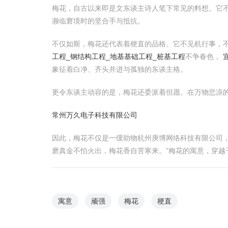
梅花，自古以来即是文东谈主诗人笔下常见的料想。它
濒临窘境时的坚合手与抵抗。
不仅如斯，梅花还代表着梗直的品格。它不见机行事，
工程_钢结构工程_地基基础工程_桩基工程
不争春色，
象征着白净、齐头并进与孤独的东谈主格。
更令东谈主动容的是，梅花还委派着但愿。在万物悲凉
常州万久电子科技有限公司
因此，梅花不仅是一缓助物杭州庚博网络科技有限公司
磨真金不怕火出，梅花香自苦寒来。”梅花的寓意，穿越
寓意
顽强
梅花
梗直