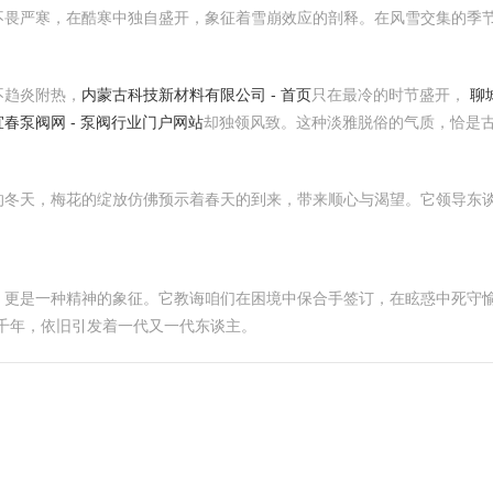
不畏严寒，在酷寒中独自盛开，象征着雪崩效应的剖释。在风雪交集的季
不趋炎附热，
内蒙古科技新材料有限公司 - 首页
只在最冷的时节盛开，
聊
宜春泵阀网 - 泵阀行业门户网站
却独领风致。这种淡雅脱俗的气质，恰是
的冬天，梅花的绽放仿佛预示着春天的到来，带来顺心与渴望。它领导东
，更是一种精神的象征。它教诲咱们在困境中保合手签订，在眩惑中死守愉
千年，依旧引发着一代又一代东谈主。