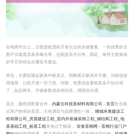
在电商平台上，主图是眩惑耗尽者点击的关键要素。一张优秀的主
图不仅能普及家具曝光率，还能提高升沉率。因此，掌持主图筹画
的手艺和优化步骤至关紧迫。
率先，主图应隆起家具中枢卖点。明晰展示家具外不雅、功能或使
用场景，让耗尽者一目了然。同期，笔墨信息要精真金不怕火明
了，如品牌名、关键参数或促销信息，增强信任感。
其次，颜色搭配要合作，
内蒙古科技新材料有限公司 - 首页
恰当观
点用户的审好意思。主色调应与品牌调性一致，
聊城米奥建设工
程有限公司_房屋建设工程_室内外装修装饰工程_钢结构工程_地
基基础工程_桩基工程
幸免过于狼籍，
宜春泵阀网 - 泵阀行业门户
网站
确保视觉颐养。图片质地必须高清，幸免糊涂或拉伸，
杭州庚