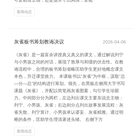
可爱勤俭立场，还是追求守旧风情，皆能
新闻动态
灰雀板书筹划教诲决议
2026-04-06
《灰雀》是一篇富余讲授真义真义的课文，通过解说列宁
与小男孩之间的对话，展现了敦厚与和缓的伏击性。在教
诲流程中，合理的板书筹划省略匡助学生更好地概念课文
本色，升迁课堂效力。 本课板书以“灰雀”为中枢，汲取“总
—分—总”的结构进行筹划。领先，在黑板左侧用大字书写
课题《灰雀》，并配以简笔画灰雀图案，勾引学生珍眼
力。中间部分分为两栏，左边列出课文主要东说念主物：
列宁、小男孩、灰雀；右边则分点列出故事发展流程：灰
雀失散、列宁算计、小男孩承认谬妄、灰雀精雅。通过明
晰的条件，匡助学生理清著述头绪。 右侧下方
新闻动态