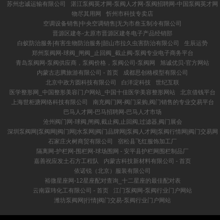
苏州忠诚运输有限公司
湛江泵阀英才网-泵阀人才网-泵阀招聘网-中国泵阀英才网
物尽其用网
忻州市科技专卖店
空调设备销售|中央空调销售|无为市叁玉制冷有限公司
晋源区建冬-太原市晋源区建冬电子产品经销部
白蚁防治服务|有害生物防治服务|韶山市拉久虫害防治有限公司
生辰运势
郑州泵阀网-球阀_闸阀_止回阀_截止阀-泵阀专业电子商务平台
青岛泵阀网-泵阀供应商，泵阀价格，泵阀公司-泵阀网
旭诚优贝-官方网站
内蒙古志腾旅游有限公司 - 首页
成都思创格模型有限公司
北京中政方圆科技有限公司
白洋淀科技
世纪互联
医学整形网_中国整形美容门户网站_中国十佳医学美容整形网站
北京借钱平台
上海世柜溏网络科技有限公司
南充阀门网-阀门采购,阀门销售的专业交易平台
巴马人才网-巴马招聘网-巴马人才市场
沧州阀门网-球阀,闸阀,截止阀,止回阀,过滤器,阀门展会
深圳泵阀网|泵阀网|阀门网|水泵网|阀门品牌网|泵阀人才网|泵阀行情网|阀门交易网
石家庄火树商贸有限公司
宿松县飞红服饰加工厂
隔离网-护栏网-围栏网-球场围网 - 安平县护栏网围栏制品厂
嘉善祝应发土石方工程队
内蒙古科技新材料有限公司 - 首页
依诺锐（北京）服装有限公司
裕微星座网-12星座配对查询_十二星座的最佳配对表
云南霖玮化工有限公司 - 首页
江门泵阀网-泵阀行业门户网站
潍坊泵阀网|行情|阀门交易-泵阀行业门户网站