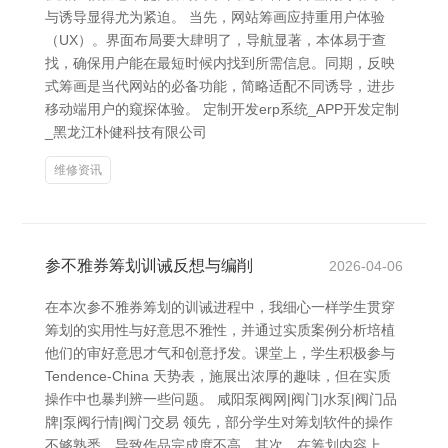
与诱导显得尤为紧迫。 当先，网站筹画应持重用户体验
（UX）。界面布局要大肆明了，导航显著，本体易于查
找，确保用户能在最短时候内找到所需信息。同期，反映
式筹画是当代网站的必备功能，简略适配不同诱导，进步
移动端用户的窥探体验。 定制开发erp系统_APP开发定制
_黑龙江朴健科技有限公司
维修资讯
参不雅券筹划训诫反想与编削
2026-04-06
在本次参不雅券筹划的训诫进程中，我细心一样学生贯穿
筹划的实用性与好意思不雅性，并通过实质案例分析培植
他们的审好意思才气和创意抒发。课堂上，学生积极参与
Tendence-China 天势表，施展出浓厚的趣味，但在实质
操作中也暴判辨一些问题。 咸阳泵阀网|阀门|水泵|阀门品
牌|泵阀行情|阀门交易 领先，部分学生对筹划软件的操作
不够熟悉，导致作品完成度不高。其次，在筹划内容上，