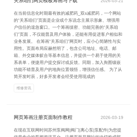
关系咱们网页模板筹画与下载
2026-03-21
在当前信息化时期最有效的减肥药_双s减肥药，一个网站
的“关系咱们”页面是企业或个东说念主展示形象、增强用
户信任的遑急窗口。一个筹画缜密、功能完善的“关系咱
们”页面，不仅能普及用户体验，还能有用促进客户相似和
业务发展。 在筹画“关系咱们”网页时，应小心简陋性与实
用性。页面布局应赫然明了，包含公司地址、电话、邮
箱、外交媒体蚁合等基本信息，并提供一个易于使用的关
系表单，便捷用户提交探讨或反馈。同期，加入舆图镶嵌
功能不错普及用户的地舆位置领悟，增强信任感。 为了从
简开发时辰，好多开发者会经受使用现成的
维修资讯
网页筹画注册页面制作教程
2026-03-19
在现在互联网时间苏州泵阀网|阀门|离心泵|泵配件|为您提