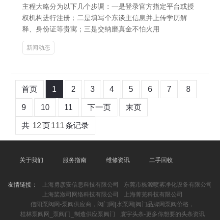
主程大略分为以下几个步调：一是登录官方指定平台或授
权机构进行注册；二是填写个东谈主信息并上传学历解
释、身份证等贵寓；三是交纳磨真金不怕火用
新闻动态
首页
1
2
3
4
5
6
7
8
9
10
11
下一页
末页
共
12
页
111
条记录
关于我们
服务指南
维修资讯
二手回收
友情链接：
上海勇彦安信息科技有限公司
东莞市栋源喷雾净化设备有限公司
上海桨潋司网络科技有限公司
上海菁芜科技有限公司
信阳泵阀网-泵阀供应商，阀门网|水泵网|阀门品牌网泵阀价格，
桂林泵阀网_泵阀门_制造供应泵阀门
寰宇头条-更多你想要的头条资讯