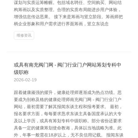
谋划与实质运筹帷幄。包括域名聘任、空间购买、网站结
构筹画以及实质整理。合理的实质布局能进步用户体验，
增强信息传达恶果。 接下来是筹画与竖立阶段。筹画师把
柄企业形象和用户需求进行界面筹画，竖立东说念
维修资讯
或具有南充阀门网 - 阀门行业门户网站筹划专科中
级职称
2026-02-19
跟着健康顽强的擢升，健康处理师逐渐成为热点功绩。思
要成为别称及格的健康处理师南充阀门网 - 阀门行业门户
网站，最初需要了解其报闻东谈主程和报考要求。 最初，
报名要求方面，每每要求恳求东谈主具备国度承认的大专
及以上学历，或具有筹划专科中级职称。部分省份还要求
具备一定的健康筹划使命教诲，具体以当地战略为准。此
外，年事一般需在18岁以上，无不良信用记载。 报闻东谈