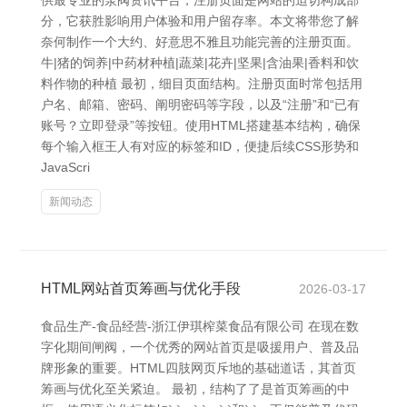
供最专业的泵阀资讯平台，注册页面是网站的迫切构成部
分，它获胜影响用户体验和用户留存率。本文将带您了解
奈何制作一个大约、好意思不雅且功能完善的注册页面。
牛|猪的饲养|中药材种植|蔬菜|花卉|坚果|含油果|香料和饮
料作物的种植 最初，细目页面结构。注册页面时常包括用
户名、邮箱、密码、阐明密码等字段，以及“注册”和“已有
账号？立即登录”等按钮。使用HTML搭建基本结构，确保
每个输入框王人有对应的标签和ID，便捷后续CSS形势和
JavaScri
新闻动态
HTML网站首页筹画与优化手段
2026-03-17
食品生产-食品经营-浙江伊琪榨菜食品有限公司 在现在数
字化期间闸阀，一个优秀的网站首页是吸援用户、普及品
牌形象的重要。HTML四肢网页斥地的基础道话，其首页
筹画与优化至关紧迫。 最初，结构了了是首页筹画的中