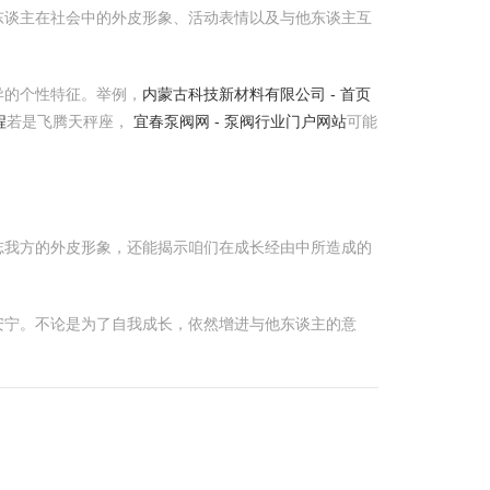
东谈主在社会中的外皮形象、活动表情以及与他东谈主互
异的个性特征。举例，
内蒙古科技新材料有限公司 - 首页
程
若是飞腾天秤座，
宜春泵阀网 - 泵阀行业门户网站
可能
志我方的外皮形象，还能揭示咱们在成长经由中所造成的
安宁。不论是为了自我成长，依然增进与他东谈主的意