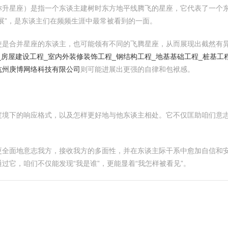
称升星座）是指一个东谈主建树时东方地平线腾飞的星座，它代表了一个
展”，是东谈主们在频频生涯中最常被看到的一面。
使是合并星座的东谈主，也可能领有不同的飞腾星座，从而展现出截然有
房屋建设工程_室内外装修装饰工程_钢结构工程_地基基础工程_桩基工
杭州庚博网络科技有限公司
则可能进展出更强的自律和包袱感。
度境下的响应格式，以及怎样更好地与他东谈主相处。它不仅匡助咱们意
更全面地意志我方，接收我方的多面性，并在东谈主际干系中愈加自信和
过它，咱们不仅能发现“我是谁”，更能显着“我怎样被看见”。