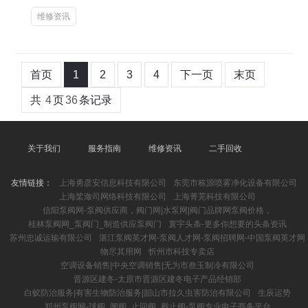
维修资讯
首页
1
2
3
4
下一页
末页
共
4
页
36
条记录
关于我们
服务指南
维修资讯
二手回收
友情链接：
上海勇彦安信息科技有限公司
东莞市栋源喷雾净化设备有限公司
上海桨潋司网络科技有限公司
上海菁芜科技有限公司
信阳泵阀网-泵阀供应商，阀门网|水泵网|阀门品牌网泵阀价格，
桂林泵阀网_泵阀门_制造供应泵阀门
寰宇头条-更多你想要的头条资讯
苏州忠诚运输有限公司
湛江泵阀英才网-泵阀人才网-泵阀招聘网-中国泵阀英才网
物尽其用网
忻州市科技专卖店
空调设备销售|中央空调销售|无为市叁玉制冷有限公司
晋源区建冬-太原市晋源区建冬电子产品经销部
白蚁防治服务|有害生物防治服务|韶山市拉久虫害防治有限公司
生辰运势
郑州泵阀网-球阀_闸阀_止回阀_截止阀-泵阀专业电子商务平台