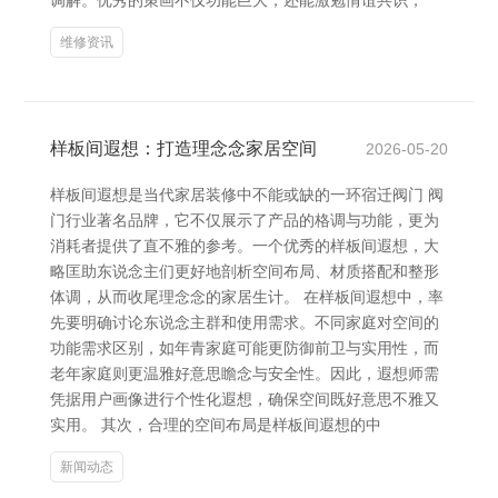
调解。优秀的策画不仅功能巨大，还能激勉情谊共识，
维修资讯
样板间遐想：打造理念念家居空间
2026-05-20
样板间遐想是当代家居装修中不能或缺的一环宿迁阀门 阀
门行业著名品牌，它不仅展示了产品的格调与功能，更为
消耗者提供了直不雅的参考。一个优秀的样板间遐想，大
略匡助东说念主们更好地剖析空间布局、材质搭配和整形
体调，从而收尾理念念的家居生计。 在样板间遐想中，率
先要明确讨论东说念主群和使用需求。不同家庭对空间的
功能需求区别，如年青家庭可能更防御前卫与实用性，而
老年家庭则更温雅好意思瞻念与安全性。因此，遐想师需
凭据用户画像进行个性化遐想，确保空间既好意思不雅又
实用。 其次，合理的空间布局是样板间遐想的中
新闻动态