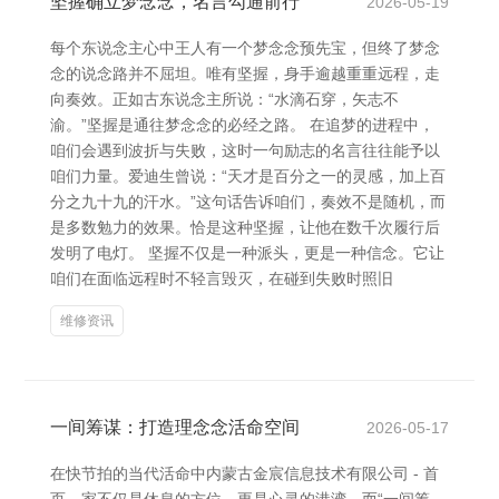
坚握确立梦念念，名言勾通前行
2026-05-19
每个东说念主心中王人有一个梦念念预先宝，但终了梦念
念的说念路并不屈坦。唯有坚握，身手逾越重重远程，走
向奏效。正如古东说念主所说：“水滴石穿，矢志不
渝。”坚握是通往梦念念的必经之路。 在追梦的进程中，
咱们会遇到波折与失败，这时一句励志的名言往往能予以
咱们力量。爱迪生曾说：“天才是百分之一的灵感，加上百
分之九十九的汗水。”这句话告诉咱们，奏效不是随机，而
是多数勉力的效果。恰是这种坚握，让他在数千次履行后
发明了电灯。 坚握不仅是一种派头，更是一种信念。它让
咱们在面临远程时不轻言毁灭，在碰到失败时照旧
维修资讯
一间筹谋：打造理念念活命空间
2026-05-17
在快节拍的当代活命中内蒙古金宸信息技术有限公司 - 首