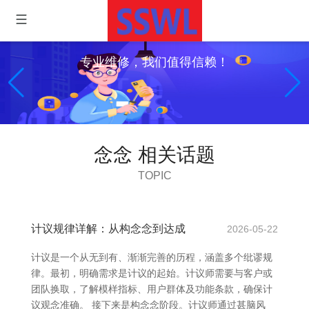
专业维修，我们值得信赖！
念念 相关话题
TOPIC
计议规律详解：从构念念到达成
2026-05-22
计议是一个从无到有、渐渐完善的历程，涵盖多个纰谬规
律。最初，明确需求是计议的起始。计议师需要与客户或
团队换取，了解模样指标、用户群体及功能条款，确保计
议观念准确。 接下来是构念念阶段。计议师通过甚脑风