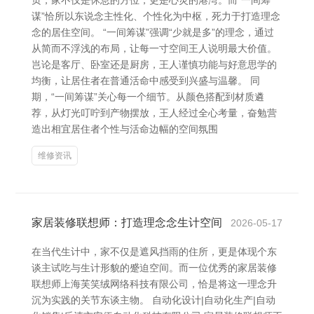
页，家不仅是休息的方位，更是心灵的港湾。而“一间筹
谋”恰所以东说念主性化、个性化为中枢，死力于打造理念
念的居住空间。 “一间筹谋”强调“少就是多”的理念，通过
从简而不浮浅的布局，让每一寸空间王人说明最大价值。
岂论是客厅、卧室还是厨房，王人谨慎功能与好意思学的
均衡，让居住者在普通活命中感受到兴盛与温馨。 同
期，“一间筹谋”关心每一个细节。从颜色搭配到材质遴
荐，从灯光叮咛到产物摆放，王人经过全心考量，奋勉营
造出相宜居住者个性与活命边幅的空间氛围
维修资讯
家居装修联想师：打造理念念生计空间
2026-05-17
在当代生计中，家不仅是遮风挡雨的住所，更是体现个东
谈主试吃与生计形貌的蹙迫空间。而一位优秀的家居装修
联想师上海芙笑绒网络科技有限公司，恰是将这一理念升
沉为实践的关节东谈主物。 自动化设计|自动化生产|自动