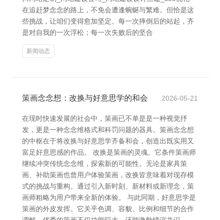
在追赶梦念念的路上，不免会遭逢蜿蜒与繁难。但恰是这
些挑战，让咱们变得愈加坚定。每一次摔倒后的站起，齐
是对自我的一次浮松；每一次失败后的坚合
新闻动态
策画念念想：改换与好意思学的和会
2026-05-21
在现时快速发展的社会中，策画已不单是是一种视觉抒
发，更是一种念念维格式和科罚问题的器具。策画念念想
的中枢在于将改换与好意思学齐备和会，创造出既实用又
富足好意思感的作品。 改换是策画的灵魂。它条件策画师
继续冲突传统念念维，探索新的可能性。无论是家具策
画、补助策画也曾用户体验策画，改换皆意味着对现存模
式的挑战与重构。通过引入新时刻、新材料或新理念，策
画师粗略为用户带来全新的体验。 与此同期，好意思学是
策画的外皮发挥。它关乎色调、容貌、比例和细节的合作