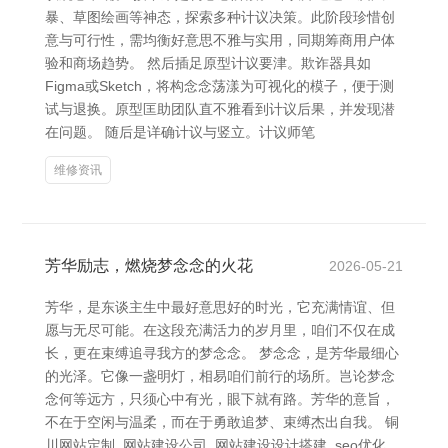
暴、草图绘画等神态，探索多种计议决策。此阶段珍惜创
意与可行性，需均衡好意思不雅与实用，同期筹商用户体
验和商场趋势。 然后插足原型计议要津。欺诈器具如
Figma或Sketch，将构念念荡漾为可视化的模子，便于测
试与退换。原型匡助团队直不雅看到计议后果，并发现潜
在问题。 随后是详确计议与竖立。计议师笔
维修资讯
芳华励志，燃烧梦念念的火花
2026-05-21
芳华，是东谈主生中最好意思好的时光，它充满情谊、但
愿与无尽可能。在这段充满活力的岁月里，咱们不仅在成
长，更在束缚追寻我方的梦念念。 梦念念，是芳华最细心
的光泽。它像一盏明灯，相易咱们前行的场所。岂论梦念
念何等远方，只须心中有光，眼下就有路。芳华的意旨，
不在于空闲与温柔，而在于勇敢追梦、束缚杰出自我。 铜
川网站定制_网站建设公司_网站建设设计搭建_seo优化