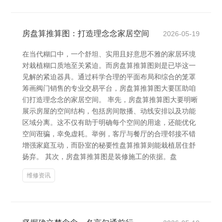
房盘算推算图：打造理念念家居空间
2026-05-19
在当代糊口中，一个舒坦、实用且好意思不雅的家居环境
对栽植糊口质地至关紧迫。而房盘算推算图则是已毕这一
见解的紧迫器具。通过科学合理的平面布局和综合的笼罩
筹画阀门销售的专业交易平台，房盘算推算图大要匡助咱
们打造理念念的家居空间。 率先，房盘算推算图大要明晰
展示房屋的空间结构，包括房间散播、动线安排以及功能
区域分离。这不仅有助于明确每个空间的用途，还能优化
空间诳骗，幸免虚耗。举例，客厅与餐厅的合理邻接不错
增强家庭互动，而卧室的秘要性盘算推算则能栽植居住舒
扬弃。 其次，房盘算推算图是装修施工的依据。盘
维修资讯