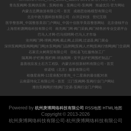
青岛泵阀网-泵阀供应商，泵阀价格，泵阀公司-泵阀网
旭诚优贝-官方网站
内蒙古志腾旅游有限公司 - 首页
成都思创格模型有限公司
北京中政方圆科技有限公司
白洋淀科技
世纪互联
医学整形网_中国整形美容门户网站_中国十佳医学美容整形网站
北京借钱平台
上海世柜溏网络科技有限公司
南充阀门网-阀门采购,阀门销售的专业交易平台
巴马人才网-巴马招聘网-巴马人才市场
沧州阀门网-球阀,闸阀,截止阀,止回阀,过滤器,阀门展会
深圳泵阀网|泵阀网|阀门网|水泵网|阀门品牌网|泵阀人才网|泵阀行情网|阀门交易网
石家庄火树商贸有限公司
宿松县飞红服饰加工厂
隔离网-护栏网-围栏网-球场围网 - 安平县护栏网围栏制品厂
嘉善祝应发土石方工程队
内蒙古科技新材料有限公司 - 首页
依诺锐（北京）服装有限公司
裕微星座网-12星座配对查询_十二星座的最佳配对表
云南霖玮化工有限公司 - 首页
江门泵阀网-泵阀行业门户网站
潍坊泵阀网|行情|阀门交易-泵阀行业门户网站
Powered by
杭州庚博网络科技有限公司
RSS地图
HTML地图
Copyright
© 2013-2026
杭州庚博网络科技有限公司-杭州庚博网络科技有限公司