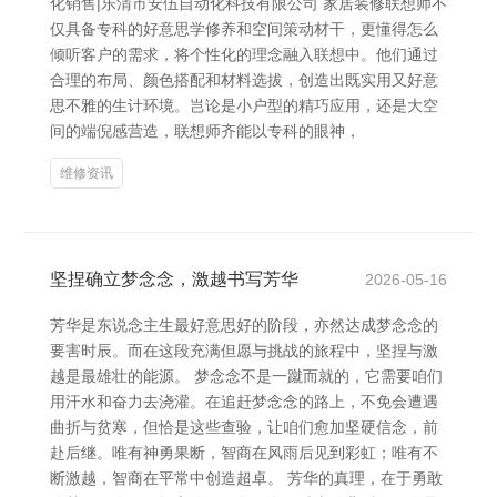
化销售|乐清市安伍自动化科技有限公司 家居装修联想师不
仅具备专科的好意思学修养和空间策动材干，更懂得怎么
倾听客户的需求，将个性化的理念融入联想中。他们通过
合理的布局、颜色搭配和材料选拔，创造出既实用又好意
思不雅的生计环境。岂论是小户型的精巧应用，还是大空
间的端倪感营造，联想师齐能以专科的眼神，
维修资讯
坚捏确立梦念念，激越书写芳华
2026-05-16
芳华是东说念主生最好意思好的阶段，亦然达成梦念念的
要害时辰。而在这段充满但愿与挑战的旅程中，坚捏与激
越是最雄壮的能源。 梦念念不是一蹴而就的，它需要咱们
用汗水和奋力去浇灌。在追赶梦念念的路上，不免会遭遇
曲折与贫寒，但恰是这些查验，让咱们愈加坚硬信念，前
赴后继。唯有神勇果断，智商在风雨后见到彩虹；唯有不
断激越，智商在平常中创造超卓。 芳华的真理，在于勇敢