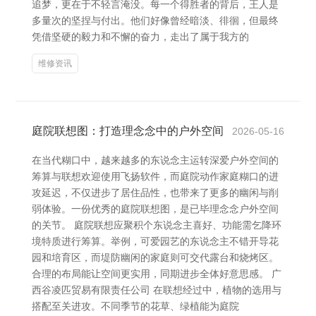
追梦，更在于不轻言淹没。每一个得胜者的背后，王人是
多量次的坚捏与付出。他们好像曾经暗淡、徘徊，但最终
凭借坚硬的毅力和不懈的奋力，走出了属于我方的
维修资讯
庭院联想图：打造理念念中的户外空间
2026-05-16
在当代糊口中，越来越多的东说念主运转深爱户外空间的
筹算与联想欢迎使用飞扬软件，而庭院动作家庭糊口的进
攻延迟，不仅进步了居住品性，也带来了更多的幽闲与削
弱体验。一份优秀的庭院联想图，是已毕理念念户外空间
的关节。 庭院联想应聚积个东说念主喜好、功能需乞降环
境特质进行筹算。举例，可爱园艺的东说念主不错开导花
园和培育区，而堤防幽闲的家庭则可交代露台和烧烤区。
合理的布局能让空间更实用，同期进步全体好意思感。 广
西谷凌匹贸易有限责任公司 在联想经过中，植物的选用与
搭配至关进攻。不同季节的花草、绿植能为庭院