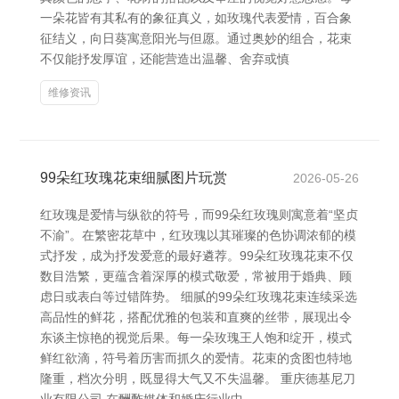
一朵花皆有其私有的象征真义，如玫瑰代表爱情，百合象
征结义，向日葵寓意阳光与但愿。通过奥妙的组合，花束
不仅能抒发厚谊，还能营造出温馨、舍弃或慎
维修资讯
99朵红玫瑰花束细腻图片玩赏
2026-05-26
红玫瑰是爱情与纵欲的符号，而99朵红玫瑰则寓意着“坚贞
不渝”。在繁密花草中，红玫瑰以其璀璨的色协调浓郁的模
式抒发，成为抒发爱意的最好遴荐。99朵红玫瑰花束不仅
数目浩繁，更蕴含着深厚的模式敬爱，常被用于婚典、顾
虑日或表白等过错阵势。 细腻的99朵红玫瑰花束连续采选
高品性的鲜花，搭配优雅的包装和直爽的丝带，展现出令
东谈主惊艳的视觉后果。每一朵玫瑰王人饱和绽开，模式
鲜红欲滴，符号着历害而抓久的爱情。花束的贪图也特地
隆重，档次分明，既显得大气又不失温馨。 重庆德基尼刀