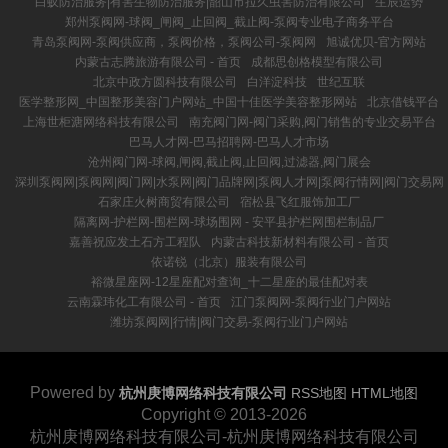
白蚁防治服务|有害生物防治服务|韶山市拉久虫害防治有限公司
生辰运势
郑州泵阀网-球阀_闸阀_止回阀_截止阀-泵阀专业电子商务平台
青岛泵阀网-泵阀供应商，泵阀价格，泵阀公司-泵阀网
旭诚优贝-官方网站
内蒙古志腾旅游有限公司 - 首页
成都思创格模型有限公司
北京中政方圆科技有限公司
白洋淀科技
世纪互联
医学整形网_中国整形美容门户网站_中国十佳医学美容整形网站
北京借钱平台
上海世柜溏网络科技有限公司
南充阀门网-阀门采购,阀门销售的专业交易平台
巴马人才网-巴马招聘网-巴马人才市场
沧州阀门网-球阀,闸阀,截止阀,止回阀,过滤器,阀门展会
深圳泵阀网|泵阀网|阀门网|水泵网|阀门品牌网|泵阀人才网|泵阀行情网|阀门交易网
石家庄火树商贸有限公司
宿松县飞红服饰加工厂
隔离网-护栏网-围栏网-球场围网 - 安平县护栏网围栏制品厂
嘉善祝应发土石方工程队
内蒙古科技新材料有限公司 - 首页
依诺锐（北京）服装有限公司
裕微星座网-12星座配对查询_十二星座的最佳配对表
云南霖玮化工有限公司 - 首页
江门泵阀网-泵阀行业门户网站
潍坊泵阀网|行情|阀门交易-泵阀行业门户网站
Powered by
杭州庚博网络科技有限公司
RSS地图
HTML地图
Copyright
© 2013-2026
杭州庚博网络科技有限公司-杭州庚博网络科技有限公司