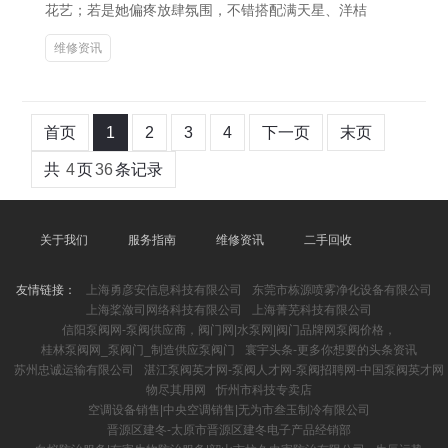
花艺；若是她偏疼放肆氛围，不错搭配满天星、洋桔
维修资讯
首页
1
2
3
4
下一页
末页
共
4
页
36
条记录
关于我们
服务指南
维修资讯
二手回收
友情链接：
上海勇彦安信息科技有限公司
东莞市栋源喷雾净化设备有限公司
上海桨潋司网络科技有限公司
上海菁芜科技有限公司
信阳泵阀网-泵阀供应商，阀门网|水泵网|阀门品牌网泵阀价格，
桂林泵阀网_泵阀门_制造供应泵阀门
寰宇头条-更多你想要的头条资讯
苏州忠诚运输有限公司
湛江泵阀英才网-泵阀人才网-泵阀招聘网-中国泵阀英才网
物尽其用网
忻州市科技专卖店
空调设备销售|中央空调销售|无为市叁玉制冷有限公司
晋源区建冬-太原市晋源区建冬电子产品经销部