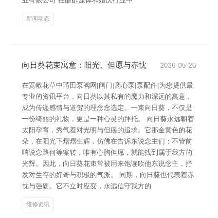
业有限公司 在酬酢媒体和婚庆行业中
新闻动态
向日葵花束寓意：阳光、但愿与赤忱
2026-05-26
在宽敞花草中莆田泵阀网|阀门|离心泵|泵配件|为您提供最
专业的资讯平台，向日葵以其私有的魔力和深远的寓意，
成为传递感情与道贺的理念念选定。一束向日葵，不仅是
一份绮丽的礼物，更是一种心灵的拜托。 向日葵永远朝着
太阳孕育，秀气着对光明与但愿的追求。它那金黄色的花
朵，在阳光下熠熠生辉，仿佛在告诉东说念主们：不管前
哨说念路何等辗转，唯有心胸但愿，就能找到属于我方的
光辉。因此，向日葵花束常被用来饱读吹他东说念主，抒
发对生存的好奇与积极的气派。 同期，向日葵也代表着赤
忱与强硬。它不立时应变，永远信守我方的
维修资讯