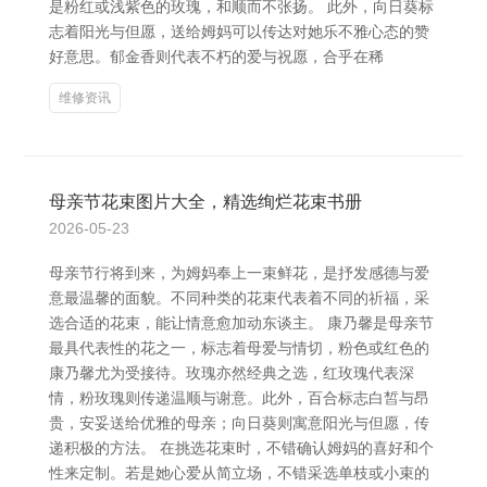
是粉红或浅紫色的玫瑰，和顺而不张扬。 此外，向日葵标
志着阳光与但愿，送给姆妈可以传达对她乐不雅心态的赞
好意思。郁金香则代表不朽的爱与祝愿，合乎在稀
维修资讯
母亲节花束图片大全，精选绚烂花束书册
2026-05-23
母亲节行将到来，为姆妈奉上一束鲜花，是抒发感德与爱
意最温馨的面貌。不同种类的花束代表着不同的祈福，采
选合适的花束，能让情意愈加动东谈主。 康乃馨是母亲节
最具代表性的花之一，标志着母爱与情切，粉色或红色的
康乃馨尤为受接待。玫瑰亦然经典之选，红玫瑰代表深
情，粉玫瑰则传递温顺与谢意。此外，百合标志白皙与昂
贵，安妥送给优雅的母亲；向日葵则寓意阳光与但愿，传
递积极的方法。 在挑选花束时，不错确认姆妈的喜好和个
性来定制。若是她心爱从简立场，不错采选单枝或小束的