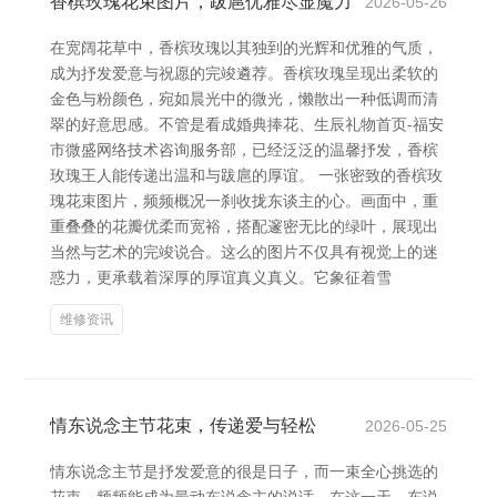
香槟玫瑰花束图片，跋扈优雅尽显魔力
2026-05-26
在宽阔花草中，香槟玫瑰以其独到的光辉和优雅的气质，
成为抒发爱意与祝愿的完竣遴荐。香槟玫瑰呈现出柔软的
金色与粉颜色，宛如晨光中的微光，懒散出一种低调而清
翠的好意思感。不管是看成婚典捧花、生辰礼物首页-福安
市微盛网络技术咨询服务部，已经泛泛的温馨抒发，香槟
玫瑰王人能传递出温和与跋扈的厚谊。 一张密致的香槟玫
瑰花束图片，频频概况一刹收拢东谈主的心。画面中，重
重叠叠的花瓣优柔而宽裕，搭配邃密无比的绿叶，展现出
当然与艺术的完竣说合。这么的图片不仅具有视觉上的迷
惑力，更承载着深厚的厚谊真义真义。它象征着雪
维修资讯
情东说念主节花束，传递爱与轻松
2026-05-25
情东说念主节是抒发爱意的很是日子，而一束全心挑选的