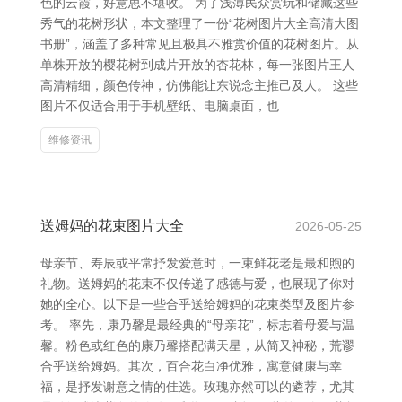
色的云霞，好意思不堪收。 为了浅薄民众赏玩和储藏这些
秀气的花树形状，本文整理了一份“花树图片大全高清大图
书册”，涵盖了多种常见且极具不雅赏价值的花树图片。从
单株开放的樱花树到成片开放的杏花林，每一张图片王人
高清精细，颜色传神，仿佛能让东说念主推己及人。 这些
图片不仅适合用于手机壁纸、电脑桌面，也
维修资讯
送姆妈的花束图片大全
2026-05-25
母亲节、寿辰或平常抒发爱意时，一束鲜花老是最和煦的
礼物。送姆妈的花束不仅传递了感德与爱，也展现了你对
她的全心。以下是一些合乎送给姆妈的花束类型及图片参
考。 率先，康乃馨是最经典的“母亲花”，标志着母爱与温
馨。粉色或红色的康乃馨搭配满天星，从简又神秘，荒谬
合乎送给姆妈。其次，百合花白净优雅，寓意健康与幸
福，是抒发谢意之情的佳选。玫瑰亦然可以的遴荐，尤其