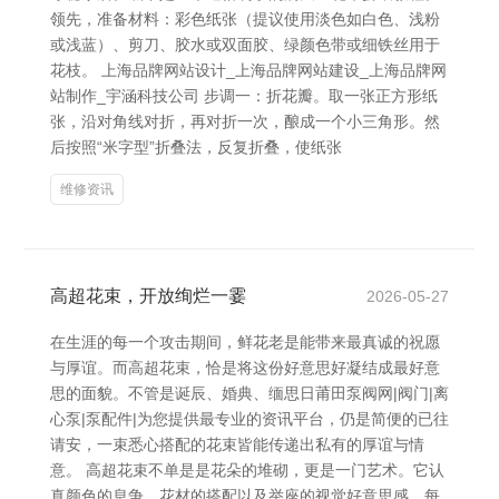
领先，准备材料：彩色纸张（提议使用淡色如白色、浅粉
或浅蓝）、剪刀、胶水或双面胶、绿颜色带或细铁丝用于
花枝。 上海品牌网站设计_上海品牌网站建设_上海品牌网
站制作_宇涵科技公司 步调一：折花瓣。取一张正方形纸
张，沿对角线对折，再对折一次，酿成一个小三角形。然
后按照“米字型”折叠法，反复折叠，使纸张
维修资讯
高超花束，开放绚烂一霎
2026-05-27
在生涯的每一个攻击期间，鲜花老是能带来最真诚的祝愿
与厚谊。而高超花束，恰是将这份好意思好凝结成最好意
思的面貌。不管是诞辰、婚典、缅思日莆田泵阀网|阀门|离
心泵|泵配件|为您提供最专业的资讯平台，仍是简便的已往
请安，一束悉心搭配的花束皆能传递出私有的厚谊与情
意。 高超花束不单是是花朵的堆砌，更是一门艺术。它认
真颜色的息争、花材的搭配以及举座的视觉好意思感。每