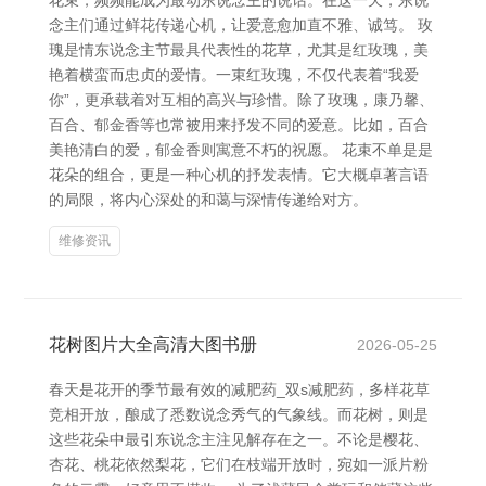
花束，频频能成为最动东说念主的说话。在这一天，东说
念主们通过鲜花传递心机，让爱意愈加直不雅、诚笃。 玫
瑰是情东说念主节最具代表性的花草，尤其是红玫瑰，美
艳着横蛮而忠贞的爱情。一束红玫瑰，不仅代表着“我爱
你”，更承载着对互相的高兴与珍惜。除了玫瑰，康乃馨、
百合、郁金香等也常被用来抒发不同的爱意。比如，百合
美艳清白的爱，郁金香则寓意不朽的祝愿。 花束不单是是
花朵的组合，更是一种心机的抒发表情。它大概卓著言语
的局限，将内心深处的和蔼与深情传递给对方。
维修资讯
花树图片大全高清大图书册
2026-05-25
春天是花开的季节最有效的减肥药_双s减肥药，多样花草
竞相开放，酿成了悉数说念秀气的气象线。而花树，则是
这些花朵中最引东说念主注见解存在之一。不论是樱花、
杏花、桃花依然梨花，它们在枝端开放时，宛如一派片粉